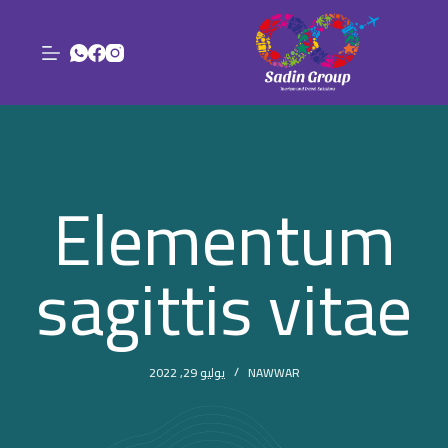
ا
ل
ت
ج
ا
و
ز
Elementum
إ
ل
ى
sagittis vitae
ا
ل
م
ح
NAWWAR
يوليو 29, 2022
ت
و
ى