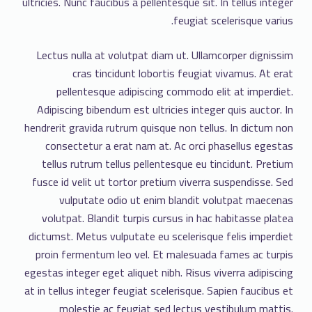
ultricies. Nunc faucibus a pellentesque sit. In tellus integer
feugiat scelerisque varius.
Lectus nulla at volutpat diam ut. Ullamcorper dignissim
cras tincidunt lobortis feugiat vivamus. At erat
pellentesque adipiscing commodo elit at imperdiet.
Adipiscing bibendum est ultricies integer quis auctor. In
hendrerit gravida rutrum quisque non tellus. In dictum non
consectetur a erat nam at. Ac orci phasellus egestas
tellus rutrum tellus pellentesque eu tincidunt. Pretium
fusce id velit ut tortor pretium viverra suspendisse. Sed
vulputate odio ut enim blandit volutpat maecenas
volutpat. Blandit turpis cursus in hac habitasse platea
dictumst. Metus vulputate eu scelerisque felis imperdiet
proin fermentum leo vel. Et malesuada fames ac turpis
egestas integer eget aliquet nibh. Risus viverra adipiscing
at in tellus integer feugiat scelerisque. Sapien faucibus et
molestie ac feugiat sed lectus vestibulum mattis.